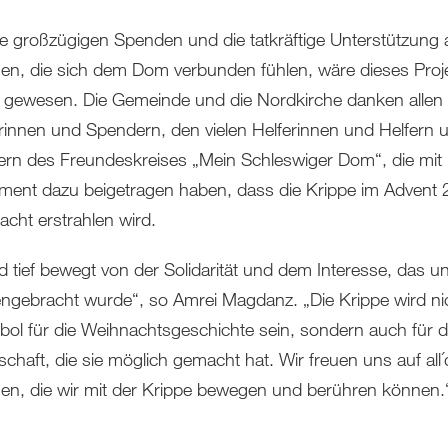
e großzügigen Spenden und die tatkräftige Unterstützung a
n, die sich dem Dom verbunden fühlen, wäre dieses Proje
 gewesen. Die Gemeinde und die Nordkirche danken allen
innen und Spendern, den vielen Helferinnen und Helfern 
dern des Freundeskreises „Mein Schleswiger Dom“, die mit
ent dazu beigetragen haben, dass die Krippe im Advent 
racht erstrahlen wird.
nd tief bewegt von der Solidarität und dem Interesse, das u
ngebracht wurde“, so Amrei Magdanz. „Die Krippe wird ni
bol für die Weihnachtsgeschichte sein, sondern auch für d
chaft, die sie möglich gemacht hat. Wir freuen uns auf all´
n, die wir mit der Krippe bewegen und berühren können.