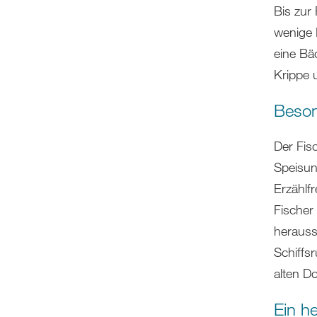
Bis zur
wenige F
eine Bä
Krippe 
Beson
Der Fisc
Speisun
Erzählfr
Fischer
herausst
Schiffs
alten D
Ein h