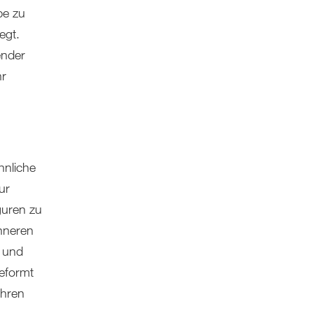
pe zu
egt.
ender
hr
hnliche
ur
guren zu
inneren
t und
geformt
ühren