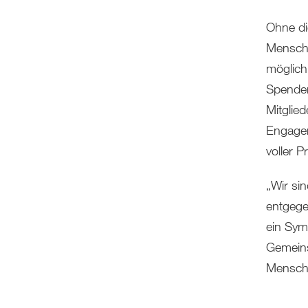
Ohne di
Mensche
möglich
Spender
Mitglie
Engagem
voller P
„Wir si
entgege
ein Sym
Gemeins
Mensche