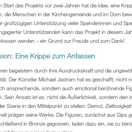
 Start des Projekts vor zwei Jahren hat die Idee, eine Krip
n, die Menschen in der Kirchengemeinde und im Dom bew
r großzügigen Unterstützung vieler Spenderinnen und Sp
ngagierter Unterstützenden kann das Projekt in diesem Ja
lossen werden – ein Grund zur Freude und zum Dank!
ision: Eine Krippe zum Anfassen
uren begeistern durch ihre Ausdruckskraft und die ungewö
ität. Der Künstler Michael Jastram hat es geschafft, nicht n
sch ansprechende, sondern auch emotional berührende Fi
. Sein Ansatz ist es, nicht die Äußerlichkeit, sondern den 
er Szene in den Mittelpunkt zu stellen: Demut, Zeitlosigkei
heit prägen seine Werke. Die Figuren, zunächst aus Gips 
chließend in Bronze gegossen, laden dazu ein, sie zu ber