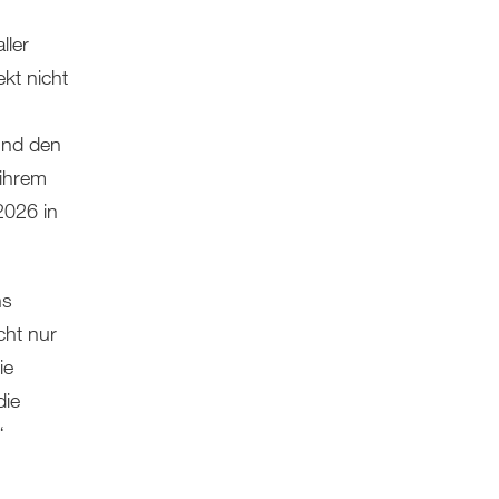
ller
kt nicht
und den
 ihrem
2026 in
ns
cht nur
ie
die
“