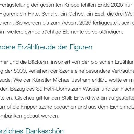
 Fertigstellung der gesamten Krippe fehlten Ende 2025 nur
iguren: ein Hirte, Schafe, ein Ochse, ein Esel, die drei We
ckerin. Sie werden bis zum Advent 2026 fertiggestellt sein 
um weitere symbolträchtige Elemente vervollständigen.
dere Erzählfreude der Figuren
her und die Bäckerin, inspiriert von der biblischen Erzählu
g der 5000, verleihen der Szene eine besondere Vertrauthe
eude. Wie der Künstler Michael Jastram erklärt, wollte er 
 den Bezug des St. Petri-Doms zum Wasser und zur Fische
ellen. Gleiches gilt für den Stall: Er wird wie ein aufgestellte
rumpf die Krippenszene bedachen und aus dem Eichenholz
ombänken gebaut werden.
erzliches Dankeschön