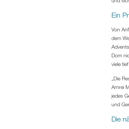
und sic
Ein P
Von Anf
dem Weg
Advents
Dom nic
viele tie
„Die Re
Amrei M
jedes G
und Gem
Die n