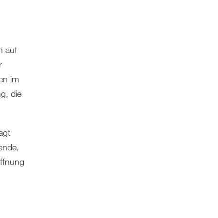
n auf
r
en im
g, die
agt
ende,
offnung