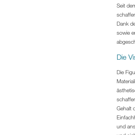
Seit dem
schaffe
Dank de
sowie e
abgesch
Die V
Die Fig
Material
ästheti
schaffen
Gehalt d
Einfach
und ans