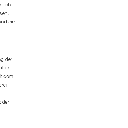
 noch
isen,
und die
ng der
it und
mit dem
rei
r
 der