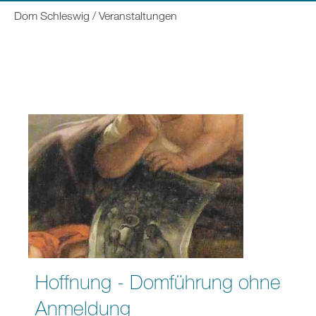
Sie
Dom Schleswig
Veranstaltungen
befinden
sich
hier:
Hoffnung - Domführung ohne
Anmeldung